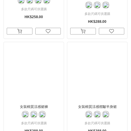
多款尺碼可供選購
多款尺碼可供選購
HK$258.00
HK$288.00
女裝棉質涼感裙褲
女裝棉質涼感褶皺半身裙
多款尺碼可供選購
多款尺碼可供選購
HK$288.00
HK$288.00