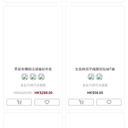
男裝有機棉涼感裇衫外套
女裝棉混平織圓領短袖T裇
多款尺碼可供選購
多款尺碼可供選購
HK$428.00
HK$288.00
HK$58.00