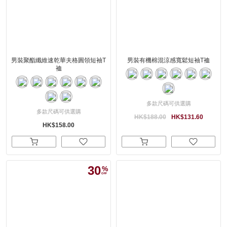
男裝聚酯纖維速乾華夫格圓領短袖T
男裝有機棉混涼感寬鬆短袖T裇
裇
多款尺碼可供選購
多款尺碼可供選購
HK$188.00
HK$131.60
HK$158.00
30