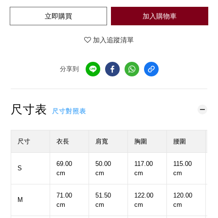
立即購買
加入購物車
加入追蹤清單
分享到
尺寸表
尺寸對照表
尺寸
衣長
肩寬
胸圍
腰圍
69.00
50.00
117.00
115.00
2
S
cm
cm
cm
cm
c
71.00
51.50
122.00
120.00
2
M
cm
cm
cm
cm
c