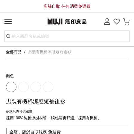
店舖自取 任何消費免運費
全部商品
男裝有機棉涼感短袖裇衫
顏色
男裝有機棉涼感短袖裇衫
多款尺碼可供選購
採用100%純棉涼感材質，觸感清爽舒適。採用有機棉。
全店，店舖自取服務 免運費