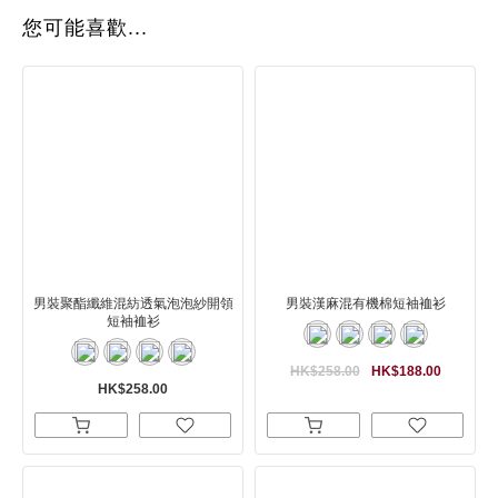
您可能喜歡...
男裝聚酯纖維混紡透氣泡泡紗開領
男裝漢麻混有機棉短袖裇衫
短袖裇衫
HK$258.00
HK$188.00
HK$258.00