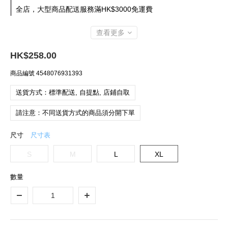
全店，大型商品配送服務滿HK$3000免運費
查看更多
HK$258.00
商品編號
4548076931393
送貨方式：標準配送, 自提點, 店鋪自取
請注意：不同送貨方式的商品須分開下單
尺寸
尺寸表
S
M
L
XL
數量