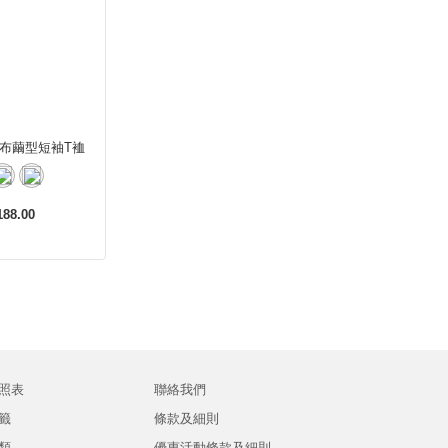
布繭型短袖T裇
88.00
照表
聯絡我們
籤
條款及細則
類
優惠活動條款及細則