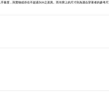
手量度，與實物或存在不超過3cm之差異。而吊牌上的尺寸則為適合穿著者的參考尺