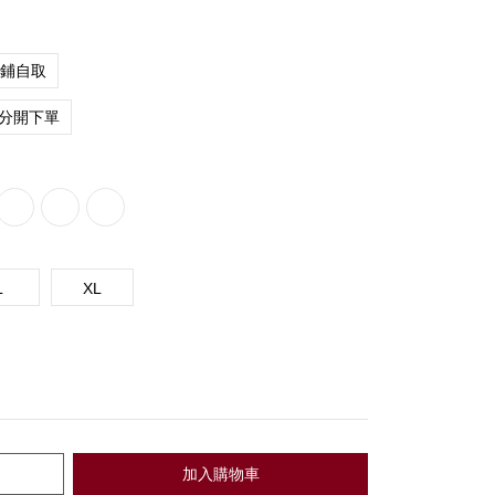
店鋪自取
分開下單
L
XL
加入購物車