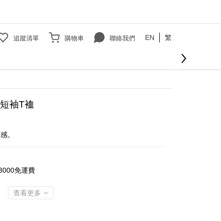
EN
繁
追蹤清單
購物車
聯絡我們
立即購買
短袖T裇
質感。
000免運費
查看更多