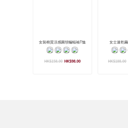
女裝棉質涼感圓領蝙蝠袖T恤
女士速乾繭
HK$158.00
HK$98.00
HK$188.00