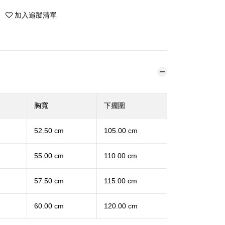
加入追蹤清單
胸寬
下擺圍
52.50 cm
105.00 cm
55.00 cm
110.00 cm
57.50 cm
115.00 cm
60.00 cm
120.00 cm