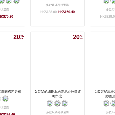
多款尺碼可供選購
可供選購
多款尺
HK$188.00
HK$150.40
HK$70.20
HK$228.0
20
20
透膚開襟連身裙
女裝聚酯纖維混紡泡泡紗拉鏈連
女裝聚酯纖維
帽外套
紗錐
可供選購
多款尺碼可供選購
多款尺
HK$286.40