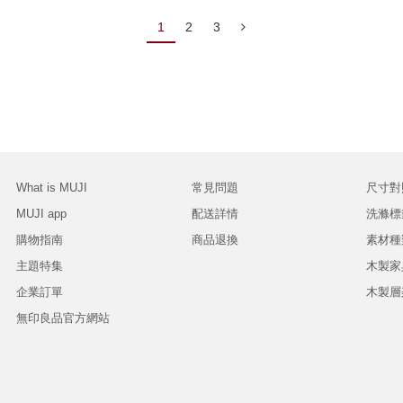
1
2
3
What is MUJI
常見問題
尺寸對
MUJI app
配送詳情
洗滌標
購物指南
商品退換
素材種
主題特集
木製家
企業訂單
木製層
無印良品官方網站