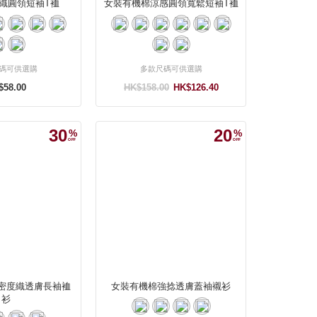
織圓領短袖T裇
女裝有機棉涼感圓領寬鬆短袖T裇
碼可供選購
多款尺碼可供選購
$58.00
HK$158.00
HK$126.40
30
20
密度織透膚長袖裇
女裝有機棉強捻透膚蓋袖襯衫
衫