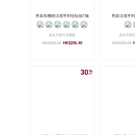
男裝有機棉涼感亨利領短袖T裇
男裝涼感亨利
多款尺碼可供選購
多款尺碼
HK$258.00
HK$206.40
HK$258.00
30