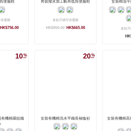
筒便服鞋
男裝撥水加工帆布低筒便服鞋
女裝棉混平
可供選購
多款尺碼可供選購
HK$756.00
HK$950.00
HK$665.00
多款尺
HK
10
20
混有機棉羅紋織
女裝有機棉洗水平織長袖恤衫
女裝有機棉高
心