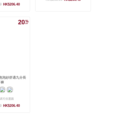
0
HK$206.40
20
泡泡紗舒適九分長
褲
碼可供選購
0
HK$206.40