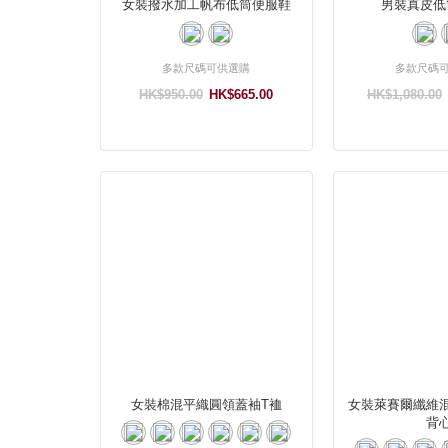
女裝撥水加工帆布低筒便服鞋
男裝真皮低
多款尺碼可供選購
多款尺碼
HK$950.00
HK$665.00
HK$1,080.00
女裝棉混平織圓領蓋袖T裇
女裝萊賽爾纖維
背