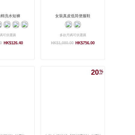
機棉洗水短褲
女裝真皮低筒便服鞋
碼可供選購
多款尺碼可供選購
0
HK$126.40
HK$1,080.00
HK$756.00
20