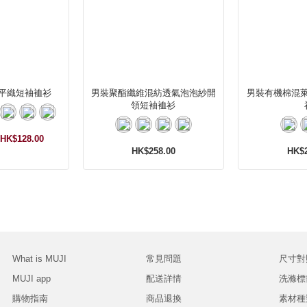
平織短袖裇衫
男裝聚酯纖維混紡透氣泡泡紗開
男裝有機棉混
領短袖裇衫
HK$128.00
HK$258.00
HK$2
What is MUJI
常見問題
尺寸對
MUJI app
配送詳情
洗滌標
購物指南
商品退換
素材種