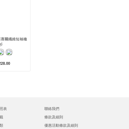
萊賽爾纖維短袖裇
衫
28.00
照表
聯絡我們
籤
條款及細則
類
優惠活動條款及細則