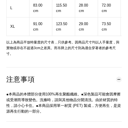
83.00
115.50
28.00
72.00
3
L
cm
cm
cm
cm
c
91.00
123.50
29.00
73.50
3
XL
cm
cm
cm
cm
c
以上為商品平放時量度的尺寸表，只供參考。因商品尺寸均以人手量度，與
實物或存在不超過3cm之差異。而吊牌上的尺寸則為適合穿著者的參考尺
寸。
注意事項
●本商品的本體部分使用100%再生聚酯纖維。●深色製品可能會因摩擦
或受潮而導致變色。洗滌時，請與其他物品分開清洗。由於材質的特
性，請小心卡住。●本商品採用單一材質 (PET) 製成，方便再生，是資
源再生行動的一部分。