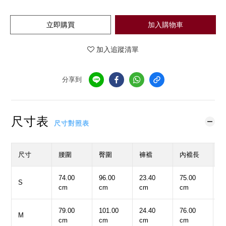
立即購買
加入購物車
加入追蹤清單
分享到
尺寸表
尺寸對照表
尺寸
腰圍
臀圍
褲襠
內襠長
74.00
96.00
23.40
75.00
3
S
cm
cm
cm
cm
c
79.00
101.00
24.40
76.00
3
M
cm
cm
cm
cm
c