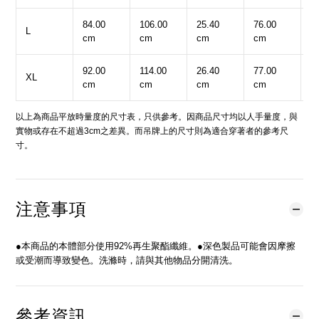
84.00
106.00
25.40
76.00
3
L
cm
cm
cm
cm
c
92.00
114.00
26.40
77.00
3
XL
cm
cm
cm
cm
c
以上為商品平放時量度的尺寸表，只供參考。因商品尺寸均以人手量度，與
實物或存在不超過3cm之差異。而吊牌上的尺寸則為適合穿著者的參考尺
寸。
注意事項
●本商品的本體部分使用92%再生聚酯纖維。●深色製品可能會因摩擦
或受潮而導致變色。洗滌時，請與其他物品分開清洗。
參考資訊