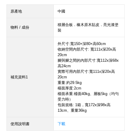
原產地
中國
積層合板．橡木原木貼皮．亮光漆塗
物料 / 成份
裝
外尺寸:寬150×深80×高60cm
收納空間內部尺寸: 寬111x深20x高
20cm
腳與腳之間的內部尺寸:寬112x深68x
高24cm
實際可用內部尺寸:寬111x深20x高
補充資料1
20cm
重量:約29.5kg
檯面厚度:2cm
檯面承重:檯面40kg、層板5kg（均勻
受力時）
包裝規格: 1箱，寬172x深98x高
13cm、重量36kg
使用說明書
下載