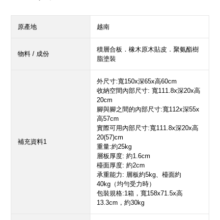
原產地
越南
積層合板．橡木原木貼皮．聚氨酯樹
物料 / 成份
脂塗裝
外尺寸:寬150x深65x高60cm
收納空間內部尺寸: 寬111.8x深20x高
20cm
腳與腳之間的內部尺寸:寬112x深55x
高57cm
實際可用內部尺寸:寬111.8x深20x高
20(57)cm
補充資料1
重量:約25kg
層板厚度: 約1.6cm
檯面厚度: 約2cm
承重能力: 層板約5kg、檯面約
40kg（均勻受力時）
包裝規格:1箱，寬158x71.5x高
13.3cm，約30kg