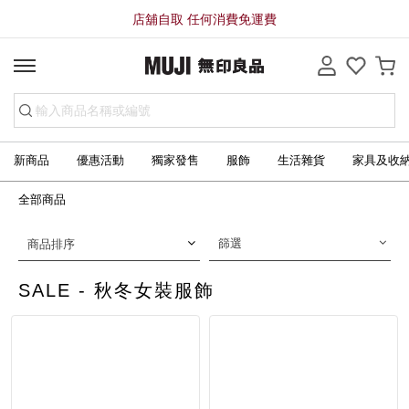
店舖自取 任何消費免運費
新商品
優惠活動
獨家發售
服飾
生活雜貨
家具及收
全部商品
篩選
商品排序
SALE - 秋冬女裝服飾