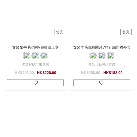
售完
售完
女裝犛牛毛混紡V領針織上衣
女裝羊毛混紡圈紗V領針織開襟外套
多款尺碼可供選購
多款尺碼可供選購
HK$488.00
HK$228.00
HK$358.00
HK$188.00