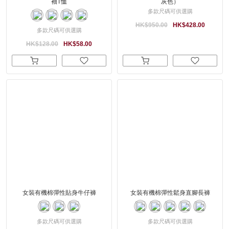
袖T恤
灰色）
多款尺碼可供選購
HK$950.00
HK$428.00
多款尺碼可供選購
HK$128.00
HK$58.00
女裝有機棉彈性貼身牛仔褲
女裝有機棉彈性鬆身直腳長褲
多款尺碼可供選購
多款尺碼可供選購