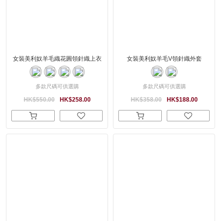
女裝美利奴羊毛織花圓領針織上衣
女裝美利奴羊毛V領針織外套
多款尺碼可供選購
多款尺碼可供選購
HK$550.00
HK$258.00
HK$358.00
HK$188.00