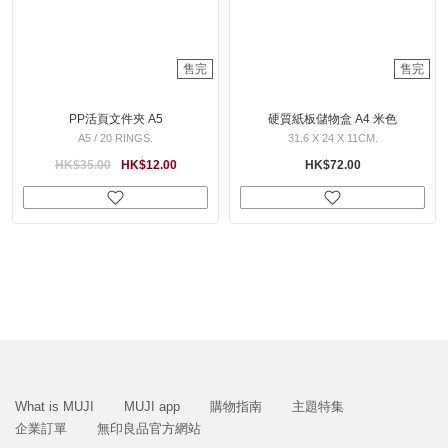
售完
售完
PP活頁文件夾 A5
硬質紙板儲物盒 A4 米色
A5 / 20 RINGS.
31.6 X 24 X 11CM.
HK$35.00
HK$12.00
HK$72.00
What is MUJI
MUJI app
購物指南
主題特集
企業訂單
無印良品官方網站