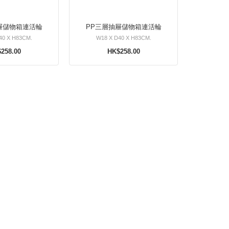
屜儲物箱連活輪
PP三層抽屜儲物箱連活輪
40 X H83CM.
W18 X D40 X H83CM.
258.00
HK$258.00