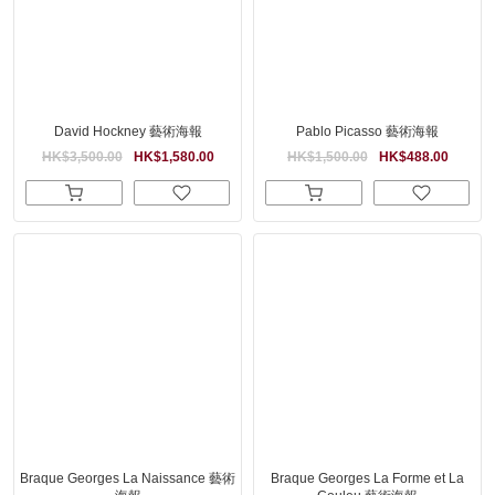
David Hockney 藝術海報
Pablo Picasso 藝術海報
HK$3,500.00
HK$1,580.00
HK$1,500.00
HK$488.00
Braque Georges La Naissance 藝術
Braque Georges La Forme et La