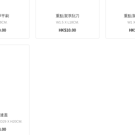
淨平刷
重點潔淨刮刀
重點
18CM.
W1.5 X L18CM.
W1 X
.00
HK$10.00
HK
桶連蓋
 D29 X H20CM.
.00