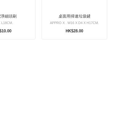
潔淨細頭刷
桌面用掃連垃圾鏟
 L18CM.
APPRO X . W16 X D4 X H17CM.
$10.00
HK$28.00