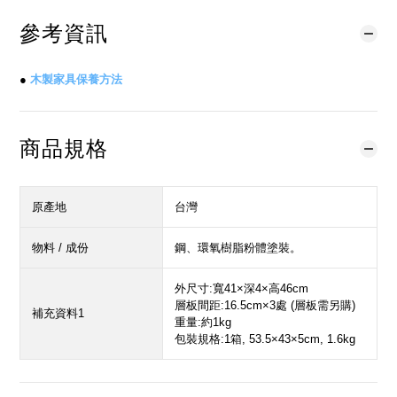
參考資訊
●
木製家具保養方法
商品規格
原產地
台灣
物料 / 成份
鋼、環氧樹脂粉體塗裝。
外尺寸:寬41×深4×高46cm
層板間距:16.5cm×3處 (層板需另購)
補充資料1
重量:約1kg
包裝規格:1箱, 53.5×43×5cm, 1.6kg