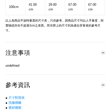
41.00
29.00
67.00
67.00
3
100cm
cm
cm
cm
cm
c
以上為商品平放時量度的尺寸表，只供參考。因商品尺寸均以人手量度，與
實物或存在不超過3cm之差異。而吊牌上的尺寸則為適合穿著者的參考尺
寸。
注意事項
undefined
參考資訊
●
尺寸對照表
●
洗滌標籤
●
素材種類