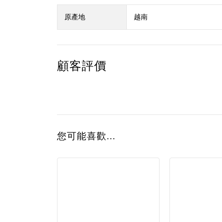
原產地
越南
顧客評價
您可能喜歡...