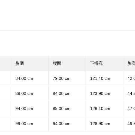
胸圍
腰圍
下擺寬
胸
84.00 cm
79.00 cm
121.40 cm
42.
89.00 cm
84.00 cm
123.90 cm
44.
94.00 cm
89.00 cm
126.40 cm
47.
99.00 cm
94.00 cm
128.90 cm
49.