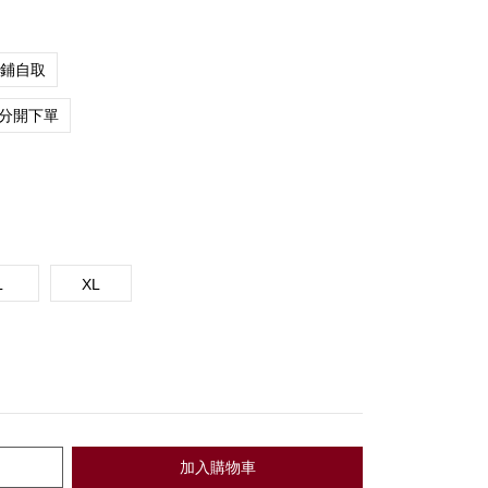
店鋪自取
分開下單
L
XL
加入購物車