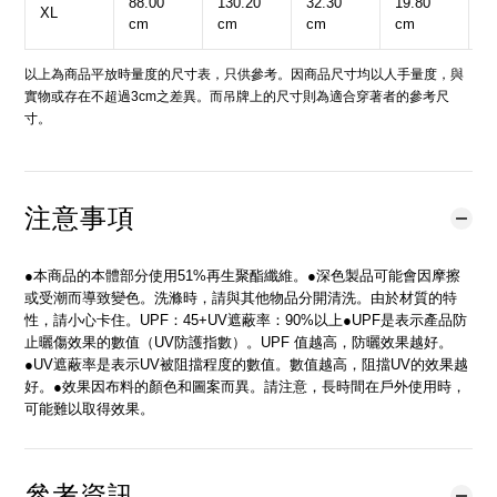
88.00
130.20
32.30
19.80
4
XL
cm
cm
cm
cm
c
以上為商品平放時量度的尺寸表，只供參考。因商品尺寸均以人手量度，與
實物或存在不超過3cm之差異。而吊牌上的尺寸則為適合穿著者的參考尺
寸。
注意事項
●本商品的本體部分使用51%再生聚酯纖維。●深色製品可能會因摩擦
或受潮而導致變色。洗滌時，請與其他物品分開清洗。由於材質的特
性，請小心卡住。UPF：45+UV遮蔽率：90%以上●UPF是表示產品防
止曬傷效果的數值（UV防護指數）。UPF 值越高，防曬效果越好。
●UV遮蔽率是表示UV被阻擋程度的數值。數值越高，阻擋UV的效果越
好。●效果因布料的顏色和圖案而異。請注意，長時間在戶外使用時，
可能難以取得效果。
參考資訊