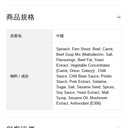
商品規格
原產地
中國
Spinach, Fern Shoot, Beef, Carrot,
Beef Soup Mix (Maltodextrin, Salt,
Flavourings, Beef Fat, Yeast
Extract, Vegetable Concentrates
(Carrot, Onion, Celery)) , Chilli
物料 / 成份
Sauce, Chilli Bean Sauce, Potato
Starch, Pork Extract, Gelatine,
Sugar, Salt, Sesame Seed, Spices,
Soy Sauce, Yeast Extract, Malt
Syrup, Sesame Oil, Mushroom
Extract, Antioxidant (E306).