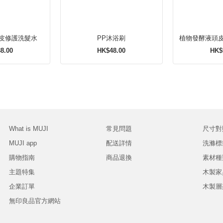
皮修護洗髮水
PP沐浴刷
植物發酵液頭
8.00
HK$48.00
HK$
What is MUJI
常見問題
尺寸對
MUJI app
配送詳情
洗滌標
購物指南
商品退換
素材種
主題特集
木製家
企業訂單
木製層
無印良品官方網站