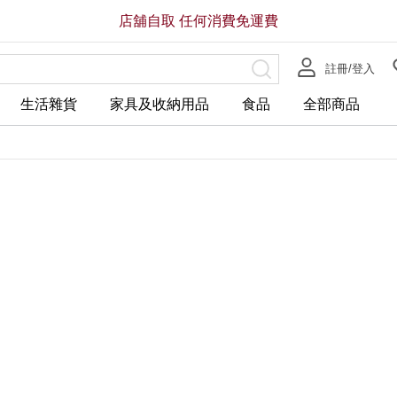
店舖自取 任何消費免運費
註冊/登入
生活雜貨
家具及收納用品
食品
全部商品
全店，店舖自取服務 免運費
全店，大型商品配送服務滿HK$3
HK$258.00
HK$188.00