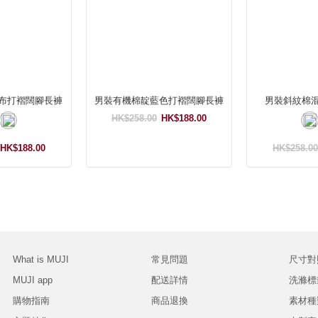
布打褶闊腳長褲
男裝有機棉靛藍色打褶闊腳長褲
男裝斜紋棉
HK$258.00
HK$188.00
HK$188.00
HK$258.00
What is MUJI
常見問題
尺寸對
MUJI app
配送詳情
洗滌標
購物指南
商品退換
素材種