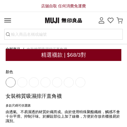
店舖自取 任何消費免運費
全部商品
女裝棉質吸濕排汗直角襪
精選襪款 | $68/3對
顏色
女裝棉質吸濕排汗直角襪
多款尺碼可供選購
由透氣、不易濕透的材質針織而成。由於使用特殊聚酯纖維，觸感不會
十分平滑。抑制汗味。於腳趾部位上加了線條，方便於存放衣櫃後易於
識別。