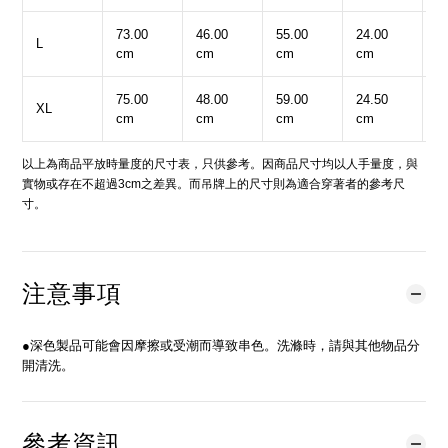
73.00
46.00
55.00
24.00
5
L
cm
cm
cm
cm
c
75.00
48.00
59.00
24.50
6
XL
cm
cm
cm
cm
c
以上為商品平放時量度的尺寸表，只供參考。因商品尺寸均以人手量度，與
實物或存在不超過3cm之差異。而吊牌上的尺寸則為適合穿著者的參考尺
寸。
注意事項
●深色製品可能會因摩擦或受潮而導致串色。洗滌時，請與其他物品分
開清洗。
參考資訊