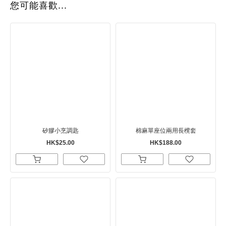
您可能喜歡...
矽膠小烹調匙
棉麻單座位兩用長櫈套
HK$25.00
HK$188.00