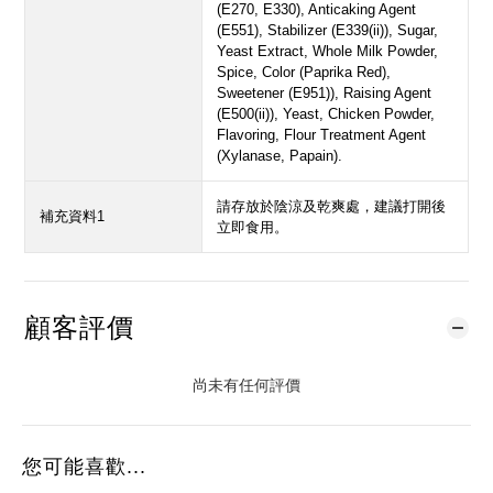
(E270, E330), Anticaking Agent
(E551), Stabilizer (E339(ii)), Sugar,
Yeast Extract, Whole Milk Powder,
Spice, Color (Paprika Red),
Sweetener (E951)), Raising Agent
(E500(ii)), Yeast, Chicken Powder,
Flavoring, Flour Treatment Agent
(Xylanase, Papain).
請存放於陰涼及乾爽處，建議打開後
補充資料1
立即食用。
顧客評價
尚未有任何評價
您可能喜歡...