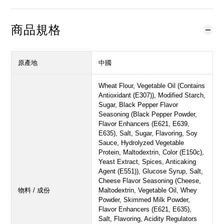
商品規格
原產地
中國
Wheat Flour, Vegetable Oil (Contains
Antioxidant (E307)), Modified Starch,
Sugar, Black Pepper Flavor
Seasoning (Black Pepper Powder,
Flavor Enhancers (E621, E639,
E635), Salt, Sugar, Flavoring, Soy
Sauce, Hydrolyzed Vegetable
Protein, Maltodextrin, Color (E150c),
Yeast Extract, Spices, Anticaking
Agent (E551)), Glucose Syrup, Salt,
Cheese Flavor Seasoning (Cheese,
物料 / 成份
Maltodextrin, Vegetable Oil, Whey
Powder, Skimmed Milk Powder,
Flavor Enhancers (E621, E635),
Salt, Flavoring, Acidity Regulators