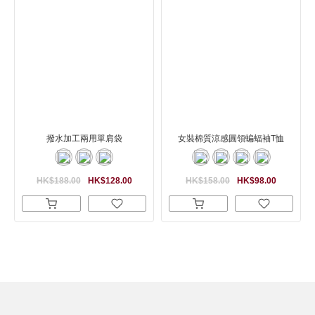
撥水加工兩用單肩袋
女裝棉質涼感圓領蝙蝠袖T恤
HK$188.00
HK$128.00
HK$158.00
HK$98.00