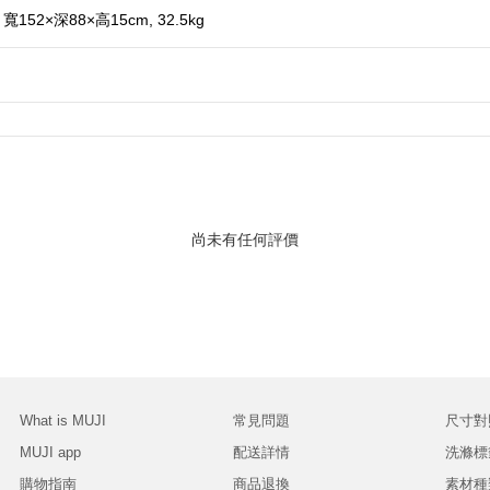
152×深88×高15cm, 32.5kg
尚未有任何評價
What is MUJI
常見問題
尺寸對
MUJI app
配送詳情
洗滌標
購物指南
商品退換
素材種