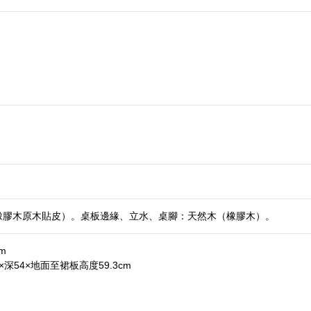
橡膠木原木貼皮）。桌板邊緣、立水、桌腳：天然木（橡膠木）。
m
×深54×地面至裙板高度59.3cm