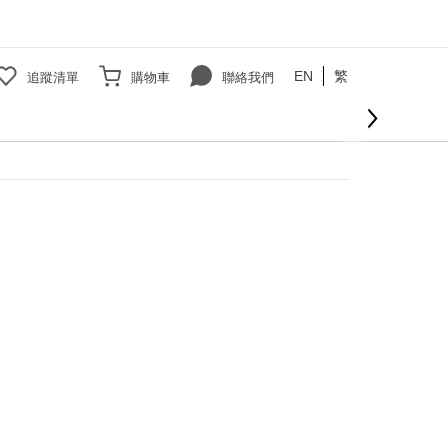
EN
繁
追蹤清單
購物車
聯絡我們
立即購買
000免運費
費
查看更多