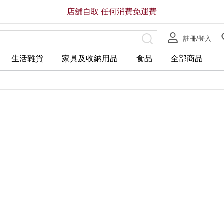
店舖自取 任何消費免運費
註冊/登入
生活雜貨
家具及收納用品
食品
全部商品
全店，大型商品配送服務滿HK$3
全店，自提點服務滿$350免運
HK$2,880.00