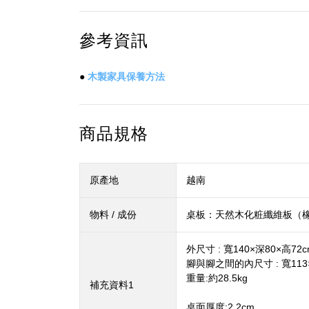
參考資訊
●
木製家具保養方法
商品規格
原產地
越南
物料 / 成份
桌板：天然木化粧纖維板（
外尺寸 : 寬140×深80×高72c
腳與腳之間的內尺寸 : 寬113
重量:約28.5kg
補充資料1
桌面厚度:2.2cm