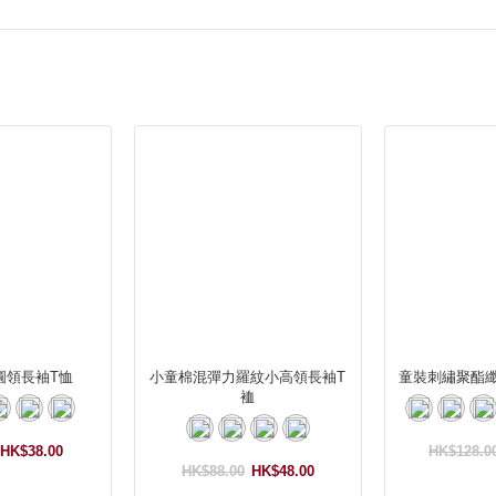
圓領長袖T恤
小童棉混彈力羅紋小高領長袖T
童裝刺繡聚酯
裇
HK$38.00
HK$128.0
HK$88.00
HK$48.00