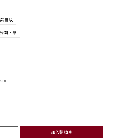
店鋪自取
分開下單
0cm
加入購物車