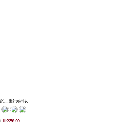
纖維二重針織衛衣
0
HK$58.00