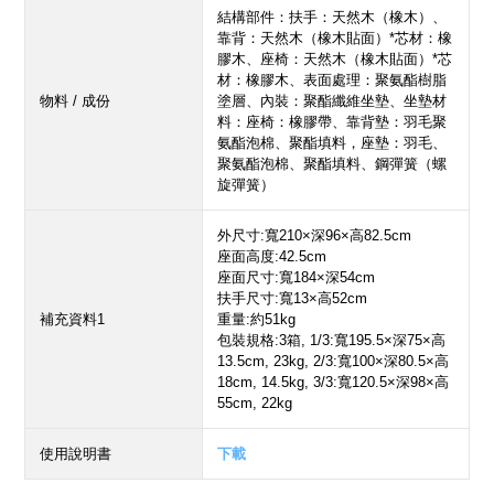
結構部件：扶手：天然木（橡木）、
靠背：天然木（橡木貼面）*芯材：橡
膠木、座椅：天然木（橡木貼面）*芯
材：橡膠木、表面處理：聚氨酯樹脂
物料 / 成份
塗層、內裝：聚酯纖維坐墊、坐墊材
料：座椅：橡膠帶、靠背墊：羽毛聚
氨酯泡棉、聚酯填料，座墊：羽毛、
聚氨酯泡棉、聚酯填料、鋼彈簧（螺
旋彈簧）
外尺寸:寬210×深96×高82.5cm
座面高度:42.5cm
座面尺寸:寬184×深54cm
扶手尺寸:寬13×高52cm
補充資料1
重量:約51kg
包裝規格:3箱, 1/3:寬195.5×深75×高
13.5cm, 23kg, 2/3:寬100×深80.5×高
18cm, 14.5kg, 3/3:寬120.5×深98×高
55cm, 22kg
使用說明書
下載