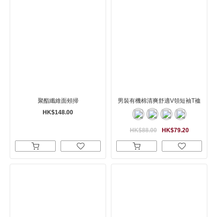
聚酯纖維面頰掃
男裝有機棉清爽舒適V領短袖T裇
HK$148.00
HK$88.00
HK$79.20