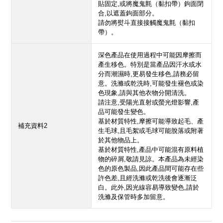
貼固定,或將魔鬼氈（黏扣帶）鉤面閉
合,以遮蓋鉤面部分。
請勿將熨斗直接接觸魔鬼氈（黏扣
帶）。
深色產品在使用過程中可能因摩擦而
產生移色。特別是當產品因汗水或水
分而潮濕時,更易發生移色,請務必留
意。洗滌或乾洗時,可能發生褪色或染
色現象,請與其他衣物分開清洗。
請注意,受陽光直射或螢光燈影響,產
品可能發生變色。
基於材質特性,摩擦可能導致起毛、產
補充資料2
生毛球,且毛絮或毛球可能脫落或附著
於其他物品上。
基於材質特性,產品中可能混有原料植
物的碎屑,敬請見諒。本產品為未經染
色的原色製品,因此產品間可能存在些
許色差,且經洗滌或乾洗後會逐漸泛
白。此外,因光線容易導致變色,請於
洗滌及保管時多加留意。