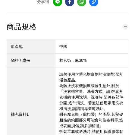
分享到
商品規格
原產地
中國
物料 / 成份
棉70%，麻30%
請勿使用含螢光增白劑的洗滌劑清洗
淺色產品。
為防止洗衣機損壞或發生意外,關於
「洗衣機容量、洗滌方式」請遵循洗
衣機的使用說明。洗滌時,請將各部件
分開,逐件清洗。若無法使用家用洗衣
機清洗,請諮詢專業乾洗店。
補充資料1
附有魔鬼氈（黏扣帶）的產品,其堅硬
粗糙的鉤面部分可能會勾住布料等,造
成表面損傷,請多加留意。
拆裝罩套或送洗時,請使用保護膠帶黏