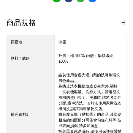
商品規格
原產地
中國
外層：棉 100% 內襯：聚酯纖維
物料 / 成份
100%
請勿使用含螢光增白劑的洗滌劑清洗
淺色產品。
為防止洗衣機損壞或發生意外,關於
「洗衣機容量、洗滌方式」請遵循洗
衣機的使用說明。洗滌時,請將各部件
分開,逐件清洗。若無法使用家用洗衣
機清洗,請諮詢專業乾洗店。
補充資料1
附有魔鬼氈（黏扣帶）的產品,其堅硬
粗糙的鉤面部分可能會勾住布料等,造
成表面損傷,請多加留意。
拆裝罩套或送洗時,請使用保護膠帶黏