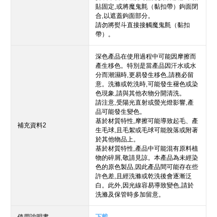
貼固定,或將魔鬼氈（黏扣帶）鉤面閉
合,以遮蓋鉤面部分。
請勿將熨斗直接接觸魔鬼氈（黏扣
帶）。
深色產品在使用過程中可能因摩擦而
產生移色。特別是當產品因汗水或水
分而潮濕時,更易發生移色,請務必留
意。洗滌或乾洗時,可能發生褪色或染
色現象,請與其他衣物分開清洗。
請注意,受陽光直射或螢光燈影響,產
品可能發生變色。
基於材質特性,摩擦可能導致起毛、產
補充資料2
生毛球,且毛絮或毛球可能脫落或附著
於其他物品上。
基於材質特性,產品中可能混有原料植
物的碎屑,敬請見諒。本產品為未經染
色的原色製品,因此產品間可能存在些
許色差,且經洗滌或乾洗後會逐漸泛
白。此外,因光線容易導致變色,請於
洗滌及保管時多加留意。
使用說明書
下載