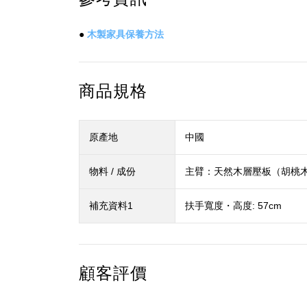
●
木製家具保養方法
商品規格
原產地
中國
物料 / 成份
主臂：天然木層壓板（胡桃
補充資料1
扶手寬度・高度: 57cm
顧客評價