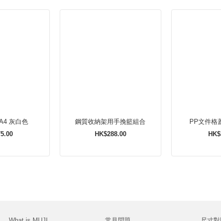
PP文件格 A4 灰白色
鋼質收納架用手挽籃組合
PP文件格蓋
5.00
HK$288.00
HK$
What is MUJI
常見問題
尺寸對