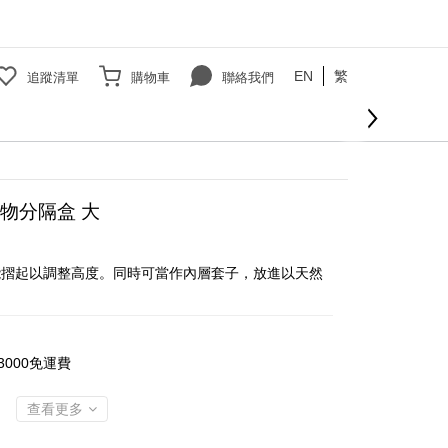
EN
繁
追蹤清單
購物車
聯絡我們
立即購買
物分隔盒 大
能摺起以調整高度。同時可當作內層套子，放進以天然
000免運費
查看更多