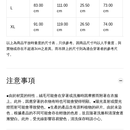
83.00
111.00
25.50
73.00
3
L
cm
cm
cm
cm
c
91.00
119.00
26.50
74.00
3
XL
cm
cm
cm
cm
c
以上為商品平放時量度的尺寸表，只供參考。因商品尺寸均以人手量度，與
實物或存在不超過3cm之差異。而吊牌上的尺寸則為適合穿著者的參考尺
寸。
注意事項
●由於材質的特性，絨毛可能會在穿著或洗滌時因摩擦而附著在衣服
上。此外，因應穿著的衣物有時也可能會變得明顯。●陽光直射或螢光
燈照射可能會導致變色。●生產的產品含有原料植物的碎片。由於未染
色，根據產品的不同可能會存在輕微的色差，並且隨著洗滌和清潔會逐
漸變白。此外，受光線影響容易變色，清洗保存時請小心。