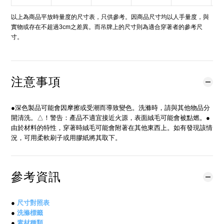
以上為商品平放時量度的尺寸表，只供參考。因商品尺寸均以人手量度，與
實物或存在不超過3cm之差異。而吊牌上的尺寸則為適合穿著者的參考尺
寸。
注意事項
●深色製品可能會因摩擦或受潮而導致變色。洗滌時，請與其他物品分
開清洗。△！警告：產品不適宜接近火源，表面絨毛可能會被點燃。●
由於材料的特性，穿著時絨毛可能會附著在其他東西上。如有發現該情
況，可用柔軟刷子或用膠紙將其取下。
參考資訊
●
尺寸對照表
●
洗滌標籤
●
素材種類