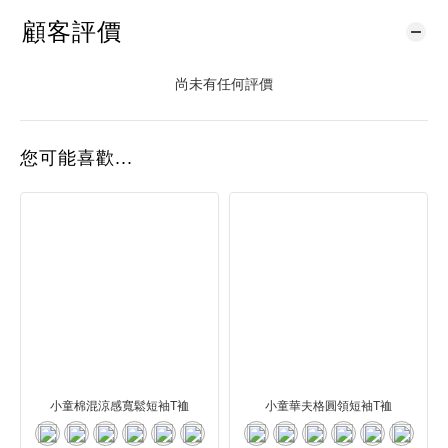
顧客評價
尚未有任何評價
您可能喜歡...
小童棉混涼感寬鬆短袖T裇
小童華夫格圓領短袖T裇