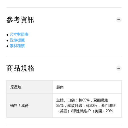
參考資訊
●
尺寸對照表
●
洗滌標籤
●
素材種類
商品規格
原產地
越南
主體、口袋：棉65%，聚酯纖維
物料 / 成份
35%，羅紋針織：棉80%，彈性纖維
（英國）/彈性纖維-P（美國）20%