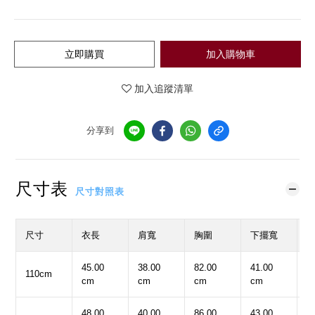
立即購買
加入購物車
加入追蹤清單
分享到
尺寸表
尺寸對照表
尺寸
衣長
肩寬
胸圍
下擺寬
45.00
38.00
82.00
41.00
1
110cm
cm
cm
cm
cm
c
48.00
40.00
86.00
43.00
1