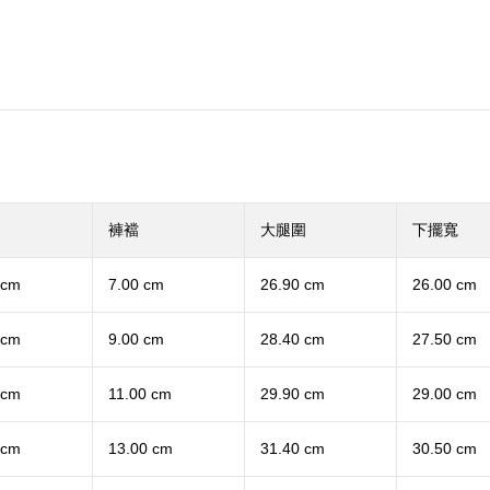
褲襠
大腿圍
下擺寬
 cm
7.00 cm
26.90 cm
26.00 cm
 cm
9.00 cm
28.40 cm
27.50 cm
 cm
11.00 cm
29.90 cm
29.00 cm
 cm
13.00 cm
31.40 cm
30.50 cm