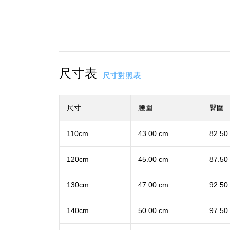
尺寸表
尺寸對照表
尺寸
腰圍
臀圍
110cm
43.00 cm
82.50
120cm
45.00 cm
87.50
130cm
47.00 cm
92.50
140cm
50.00 cm
97.50