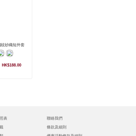
縐紋紗織短外套
HK$188.00
照表
聯絡我們
籤
條款及細則
類
優惠活動條款及細則