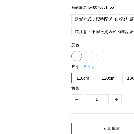
商品編號
4548076851455
送貨方式：標準配送, 自提點, 
請注意：不同送貨方式的商品須
顏色
尺寸
尺寸表
110cm
120cm
13
數量
立即購買