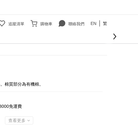
EN
繁
追蹤清單
購物車
聯絡我們
立即購買
料。棉質部分為有機棉。
000免運費
查看更多