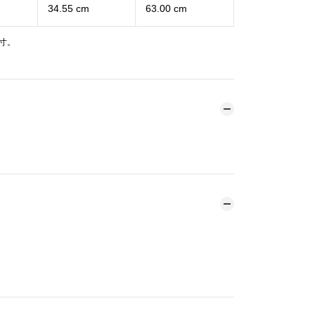
34.55 cm
63.00 cm
寸。