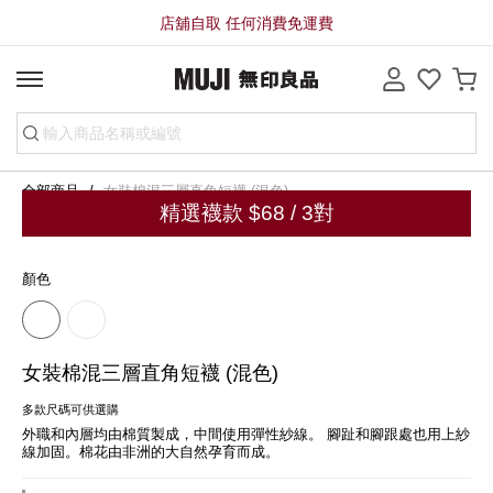
店舖自取 任何消費免運費
全部商品
女裝棉混三層直角短襪 (混色)
精選襪款 $68 / 3對
顏色
女裝棉混三層直角短襪 (混色)
多款尺碼可供選購
外職和內層均由棉質製成，中間使用彈性紗線。 腳趾和腳跟處也用上紗
線加固。棉花由非洲的大自然孕育而成。