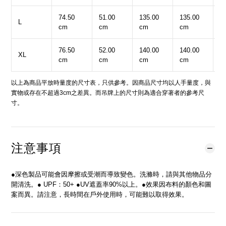
74.50
51.00
135.00
135.00
5
L
cm
cm
cm
cm
c
76.50
52.00
140.00
140.00
5
XL
cm
cm
cm
cm
c
以上為商品平放時量度的尺寸表，只供參考。因商品尺寸均以人手量度，與
實物或存在不超過3cm之差異。而吊牌上的尺寸則為適合穿著者的參考尺
寸。
注意事項
●深色製品可能會因摩擦或受潮而導致變色。洗滌時，請與其他物品分
開清洗。● UPF：50+ ●UV遮蓋率90%以上。●效果因布料的顏色和圖
案而異。請注意，長時間在戶外使用時，可能難以取得效果。