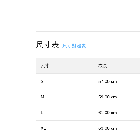
尺寸表
尺寸對照表
尺寸
衣長
S
57.00 cm
M
59.00 cm
L
61.00 cm
XL
63.00 cm