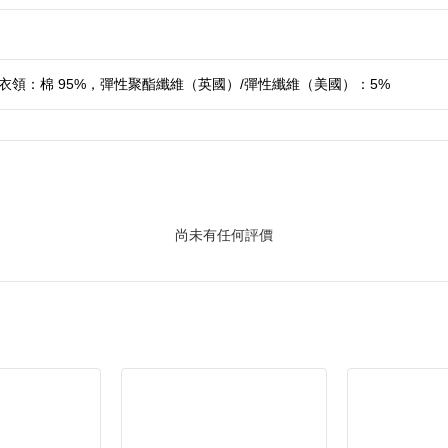
衣領：棉 95%，彈性聚酯纖維（英國）/彈性纖維（美國）：5%
尚未有任何評價