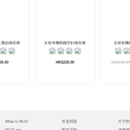
二重紗織長褲
女裝有機棉鏤空針織長褲
女裝有機
58.00
HK$228.00
HK$158.00
What is MUJI
常見問題
尺寸對
MUJI app
配送詳情
洗滌標