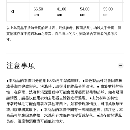
66.50
41.00
54.00
55.00
1
XL
cm
cm
cm
cm
c
以上為商品平放時量度的尺寸表，只供參考。因商品尺寸均以人手量度，與
實物或存在不超過3cm之差異。而吊牌上的尺寸則為適合穿著者的參考尺
寸。
注意事項
●本商品的本體部分使用100%再生聚酯纖維。●深色製品可能會因摩擦
或受潮而導致變色。洗滌時，請與其他物品分開清洗。● 由於材料的特
性，在穿著、洗滌和清潔過程中可能會因摩擦而起毛和起球。如有發現
該情況，請盡快使用衣物去毛器去除器進行整理。●由於材料的特性，
穿著時絨毛可能會附著在其他東西上。如有發現該情況，可用柔軟刷子
或用膠紙將其取下。● 本商品的本體中間有一層樹脂塗層。請注意，本
商品可能會因為磨損、水洗和存放條件而變質或剝落。●請存放於通風
良好、溫度和濕度盡可能低的地方。