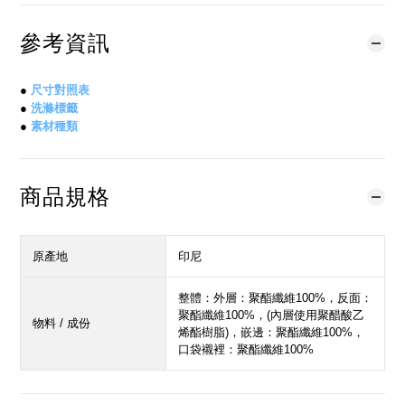
參考資訊
●
尺寸對照表
●
洗滌標籤
●
素材種類
商品規格
原產地
印尼
整體：外層：聚酯纖維100%，反面：
聚酯纖維100%，(內層使用聚醋酸乙
物料 / 成份
烯酯樹脂)，嵌邊：聚酯纖維100%，
口袋襯裡：聚酯纖維100%