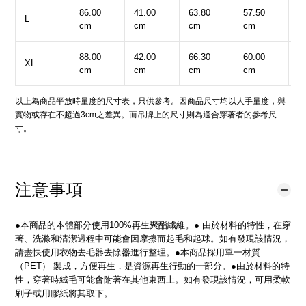
86.00
41.00
63.80
57.50
1
L
cm
cm
cm
cm
c
88.00
42.00
66.30
60.00
1
XL
cm
cm
cm
cm
c
以上為商品平放時量度的尺寸表，只供參考。因商品尺寸均以人手量度，與
實物或存在不超過3cm之差異。而吊牌上的尺寸則為適合穿著者的參考尺
寸。
注意事項
●本商品的本體部分使用100%再生聚酯纖維。● 由於材料的特性，在穿
著、洗滌和清潔過程中可能會因摩擦而起毛和起球。如有發現該情況，
請盡快使用衣物去毛器去除器進行整理。●本商品採用單一材質
（PET） 製成，方便再生，是資源再生行動的一部分。●由於材料的特
性，穿著時絨毛可能會附著在其他東西上。如有發現該情況，可用柔軟
刷子或用膠紙將其取下。