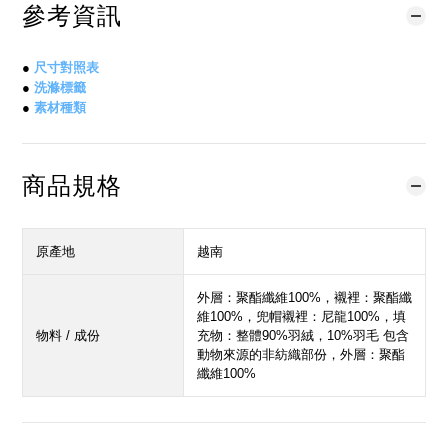
參考資訊
●
尺寸對照表
●
洗滌標籤
●
素材種類
商品規格
原產地
越南
外層：聚酯纖維100%，襯裡：聚酯纖
維100%，兜帽襯裡：尼龍100%，填
物料 / 成份
充物：整體90%羽絨，10%羽毛 包含
動物來源的非紡織部份，外層：聚酯
纖維100%