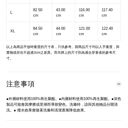
82.50
43.00
116.00
117.40
6
L
cm
cm
cm
cm
c
84.50
44.00
121.00
122.40
6
XL
cm
cm
cm
cm
c
以上為商品平放時量度的尺寸表，只供參考。因商品尺寸均以人手量度，與
實物或存在不超過3cm之差異。而吊牌上的尺寸則為適合穿著者的參考尺
寸。
注意事項
●外層材料使用100%再生聚酯。●內層材料使用100%再生聚酯。●深色
製品可能會因摩擦或受潮而導致變色。洗滌時，請與其他物品分開清
洗。● 撥水效果會隨著洗滌和清潔逐漸降低效果。