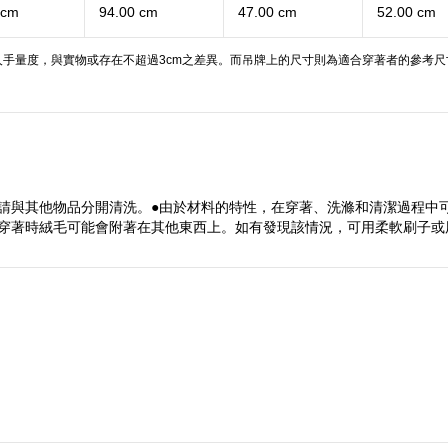
 cm
94.00 cm
47.00 cm
52.00 cm
手量度，與實物或存在不超過3cm之差異。而吊牌上的尺寸則為適合穿著者的參考尺
請與其他物品分開清洗。●由於材料的特性，在穿著、洗滌和清潔過程中
，穿著時絨毛可能會附著在其他東西上。如有發現該情況，可用柔軟刷子或