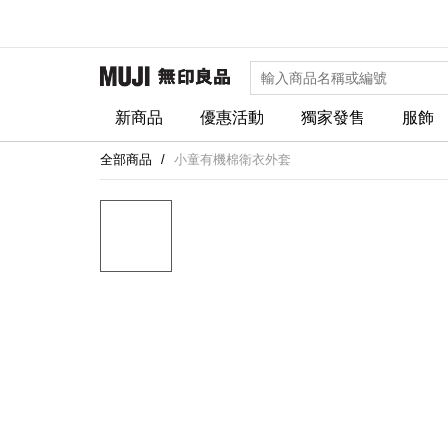
新商品
優惠活動
獨家發售
服飾
全部商品
小童有機棉衛衣外套