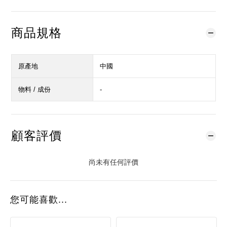
商品規格
原產地
中國
物料 / 成份
-
顧客評價
尚未有任何評價
您可能喜歡...