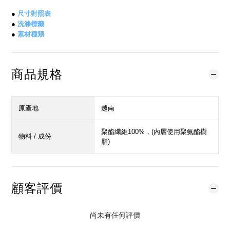
●
尺寸對照表
●
洗滌標籤
●
素材種類
商品規格
原產地
越南
聚酯纖維100%，(內層使用聚氨酯樹
物料 / 成份
脂)
顧客評價
尚未有任何評價