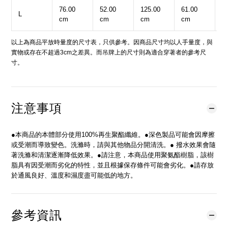
76.00
52.00
125.00
61.00
1
L
cm
cm
cm
cm
c
以上為商品平放時量度的尺寸表，只供參考。因商品尺寸均以人手量度，與
實物或存在不超過3cm之差異。而吊牌上的尺寸則為適合穿著者的參考尺
寸。
注意事項
●本商品的本體部分使用100%再生聚酯纖維。●深色製品可能會因摩擦
或受潮而導致變色。洗滌時，請與其他物品分開清洗。● 撥水效果會隨
著洗滌和清潔逐漸降低效果。●請注意，本商品使用聚氨酯樹脂，該樹
脂具有因受潮而劣化的特性，並且根據保存條件可能會劣化。●請存放
於通風良好、溫度和濕度盡可能低的地方。
參考資訊