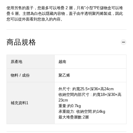
使用另售的蓋子，您最多可以堆疊 2 層，只有“小型”PE儲物盒可以堆
疊 6 層。主體為白色以隱藏內容物，蓋子由半透明聚丙烯製成，因此
您可以從外面看到您放入的內容。
商品規格
原產地
越南
物料 / 成份
聚乙烯
外尺寸: 約寬25.5×深36×高24cm
收納空間內部尺寸 : 約寬18×深30×高
23cm
補充資料1
重量:約0.7kg
承重能力: 收納空間:約14kg
最大堆疊層數:2層