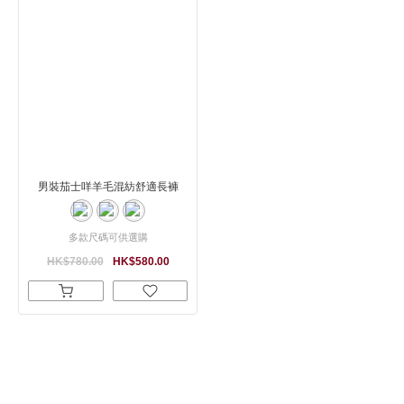
男裝茄士咩羊毛混紡舒適長褲
多款尺碼可供選購
HK$780.00
HK$580.00