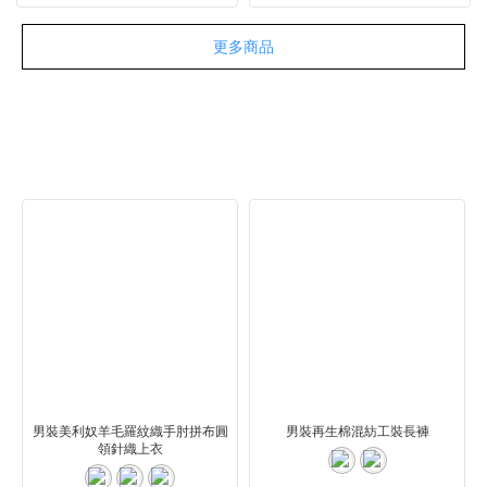
更多商品
男裝美利奴羊毛羅紋織手肘拼布圓
男裝再生棉混紡工裝長褲
領針織上衣