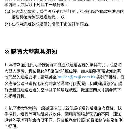
權處理，並採取下列其中一項行動：
(a)
在送貨期限後，我們將取消您的訂單，並在扣除本條款中適用的
服務費後將餘額退還給您， 或
(b)
在不向您退款或賠償的情況下處置訂單商品。
※ 購買大型家具須知
1. 本資料適用於大型包裝而可能造成運送困難的家具商品，包括特
大雙人床褥、真皮梳化2.5座位或3座位等。如果顧客有需要知悉其
他商品的運送要求，請電郵至
mujics@muji.com.hk
與我們聯絡。顧
配送
客應確保進出送貨地址有適當的通道可供
，因此建議顧客訂購
前應量度運送通道的空間及了解環境狀況。搬運空間尺寸請參閱下
列參考資料。
2. 以下參考資料為一般搬運準則，並假設搬運的通道沒有樑柱、扶
手欄杆、燈具等可能阻礙的物件。因應實際場所環境的不同，運送
通道的要求可能會有所不同。送貨服務會按照“送貨服務條款及細則
＂提供。