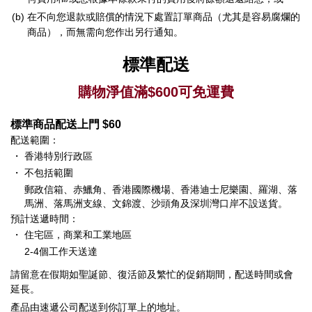
(b)
在不向您退款或賠償的情況下處置訂單商品（尤其是容易腐爛的
商品），而無需向您作出另行通知。
標準配送
購物淨值滿$600可免運費
標準商品配送上門 $60
配送範圍：
・
香港特別行政區
・
不包括範圍
郵政信箱、赤鱲角、香港國際機場、香港迪士尼樂園、羅湖、落
馬洲、落馬洲支線、文錦渡、沙頭角及深圳灣口岸不設送貨。
預計送遞時間：
・
住宅區，商業和工業地區
2-4個工作天送達
請留意在假期如聖誕節、復活節及繁忙的促銷期間，配送時間或會
延長。
產品由速遞公司配送到你訂單上的地址。