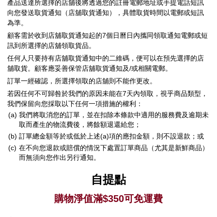
產品送達所選擇的店舖後將透過您的註冊電郵地址或手提電話短訊
向您發送取貨通知（店舖取貨通知），具體取貨時間以電郵或短訊
為準。
顧客需於收到店舖取貨通知起的7個日曆日內攜同領取通知電郵或短
訊到所選擇的店舖領取貨品。
任何人只要持有店舖取貨通知中的二維碼，便可以在預先選擇的店
舖取貨。顧客應妥善保管店舖取貨通知及/或相關電郵。
訂單一經確認，所選擇領取的店舖則不能作更改。
若因任何不可歸咎於我們的原因未能在7天內領取，視乎商品類型，
我們保留向您採取以下任何一項措施的權利：
(a)
我們將取消您的訂單，並在扣除本條款中適用的服務費及逾期未
取而產生的物流費後，將餘額退還給您；
(b)
訂單總金額等於或低於上述(a)項的應扣金額，則不設退款；或
(c)
在不向您退款或賠償的情況下處置訂單商品（尤其是新鮮商品）
而無須向您作出另行通知。
自提點
購物淨值滿$350可免運費