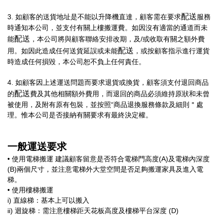
配送
3. 如顧客的送貨地址是不能以升降機直達，顧客需在要求
服務
時通知本公司，並支付有關上樓搬運費。如因沒有適當的通道而未
配送
能
，本公司將與顧客聯絡安排改期，及/或收取有關之額外費
配送
用。如因此造成任何送貨延誤或未能
，或按顧客指示進行運貨
時造成任何損毀，本公司恕不負上任何責任。
4. 如顧客因上述運送問題而要求退貨或換貨，顧客須支付退回商品
配送
的
費及其他相關額外費用，而退回的商品必須維持原狀和未曾
被使用，及附有原有包裝，並按照“商品退換服務條款及細則＂處
理。惟本公司是否接納有關要求有最終決定權。
一般運送要求
• 使用電梯搬運 建議顧客留意是否符合電梯門高度(A)及電梯內深度
(B)兩個尺寸，並注意電梯外大堂空間是否足夠搬運家具及進入電
梯。
• 使用樓梯搬運
i) 直線梯：基本上可以搬入
ii) 迴旋梯：需注意樓梯距天花板高度及樓梯平台深度 (D)