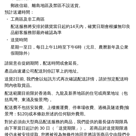
郵政信箱、離島地區及禁區不設送貨。
預計送遞時間：
・
工商區及非工商區
配送服務將安排於購貨當日起約14天內，確實日期會根據無印良
品顧客服務部最終確認為準
・
送貨時間
星期一至日，每日上午11時至下午6時（元旦、農曆新年及公衆
假期除外）
請留意在促銷期間，配送時間或會延長。
產品由速遞公司配送到你訂單上的地址。
送貨2日前, 我們會以短訊方式再次確認配送詳情，請於預定配送時
間內收取貨品。
配送範圍目前限於香港島、九龍及新界地區的住宅或商業地址（包
括馬灣、東涌及愉景灣) 。
配送費不包括安裝費、上樓搬運費、停車場收費、過橋及隧道費(愉
景灣：$120)或本條款所述的任何額外費用。
對於必須由大型商品配送服務的商品，我們提供的最長儲存期限爲
由下單當日起計的 30 日（「送貨期限」）。 若商品於送貨期限過
後仍未被安排提取, 您將被視為無條件地同意將該等商品交由我們全