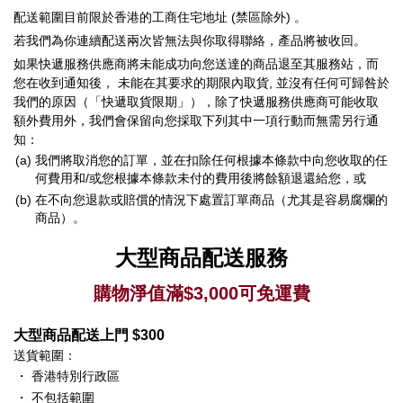
配送範圍目前限於香港的工商住宅地址 (禁區除外) 。
若我們為你連續配送兩次皆無法與你取得聯絡，產品將被收回。
如果快遞服務供應商將未能成功向您送達的商品退至其服務站，而
您在收到通知後， 未能在其要求的期限內取貨, 並沒有任何可歸咎於
我們的原因（「快遞取貨限期」），除了快遞服務供應商可能收取
額外費用外，我們會保留向您採取下列其中一項行動而無需另行通
知：
(a)
我們將取消您的訂單，並在扣除任何根據本條款中向您收取的任
何費用和/或您根據本條款未付的費用後將餘額退還給您，或
(b)
在不向您退款或賠償的情況下處置訂單商品（尤其是容易腐爛的
商品）。
大型商品配送服務
購物淨值滿$3,000可免運費
大型商品配送上門 $300
送貨範圍：
・
香港特別行政區
・
不包括範圍