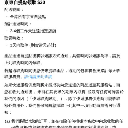
京東自提點領取 $30
配送範圍：
・
全港所有京東自提點
預計送遞時間：
・
2-4個工作天送達指定店舖
取貨時效：
・
3天内取件 (到貨當天起計)
產品送達自提點後將以短訊方式通知，具體時間以短訊為準，請於
上列取貨時間內領取。
若超過取貨時間後您仍未提取產品，過期的包裹將會按累計每天收
取服務費。
詳情請按此查詢
如果快遞服務供應商將未能成功向您送達的商品退至其服務站，而
您在收到通知後， 未能在其要求的期限內取貨, 並沒有任何可歸咎於
我們的原因（「快遞取貨限期」），除了快遞服務供應商可能收取
額外費用外，我們會保留向您採取下列其中一項行動而無需另行通
知：
(a)
我們將取消您的訂單，並在扣除任何根據本條款中向您收取的任
何費用和/或您根據本條款未付的費用後將餘額退還給您；或